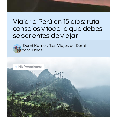
Viajar a Perú en 15 días: ruta,
consejos y todo lo que debes
saber antes de viajar
Escrito
Domi Ramos "Los Viajes de Domi"
hace 1 mes
por
Mis Vacaciones