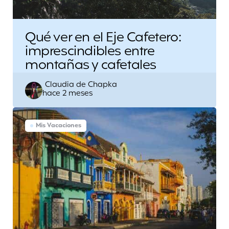
Qué ver en el Eje Cafetero:
imprescindibles entre
montañas y cafetales
Escrito
Claudia de Chapka
hace 2 meses
por
Mis Vacaciones