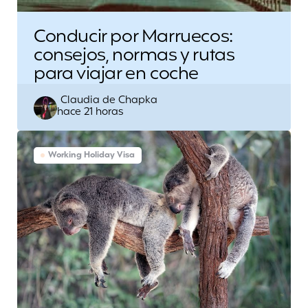
Conducir por Marruecos:
consejos, normas y rutas
para viajar en coche
Escrito
Claudia de Chapka
hace 21 horas
por
Working Holiday Visa