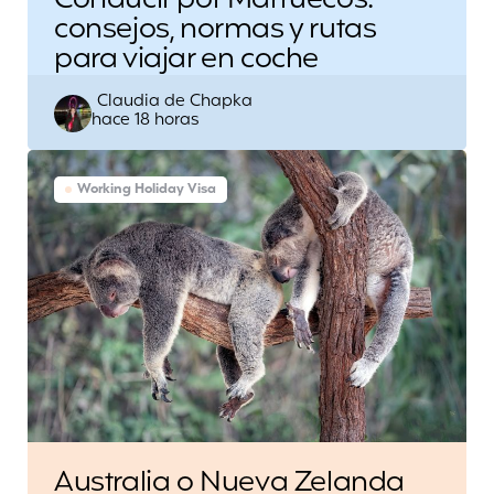
consejos, normas y rutas
para viajar en coche
Escrito
Claudia de Chapka
hace 18 horas
por
Working Holiday Visa
Australia o Nueva Zelanda