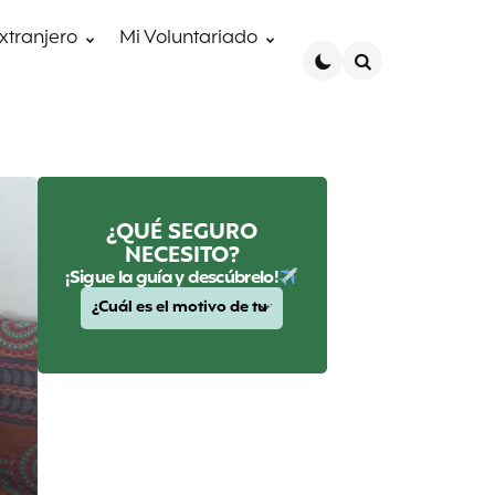
extranjero
Mi Voluntariado
Search
¿QUÉ SEGURO
NECESITO?
¡Sigue la guía y descúbrelo!