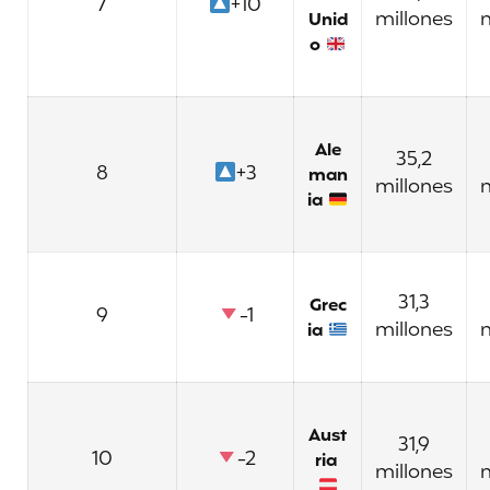
7
+10
millones
m
Unid
o
Ale
35,2
8
+3
man
millones
m
ia
31,3
Grec
9
-1
millones
m
ia
Aust
31,9
10
-2
ria
millones
m