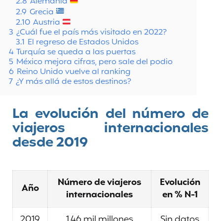
2.8
Alemania
2.9
Grecia
2.10
Austria
3
¿Cuál fue el país más visitado en 2022?
3.1
El regreso de Estados Unidos
4
Turquía se queda a las puertas
5
México mejora cifras, pero sale del podio
6
Reino Unido vuelve al ranking
7
¿Y más allá de estos destinos?
La evolución del número de
viajeros internacionales
desde 2019
Número de viajeros
Evolución
Año
internacionales
en % N-1
2019
1,46 mil millones
Sin datos