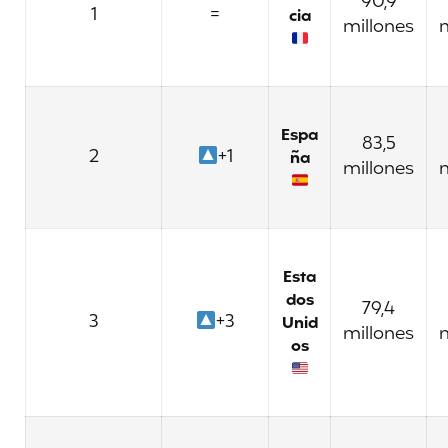
90,9
1
=
cia
millones
m
Espa
83,5
2
+1
ña
millones
m
Esta
dos
79,4
3
+3
Unid
millones
m
os