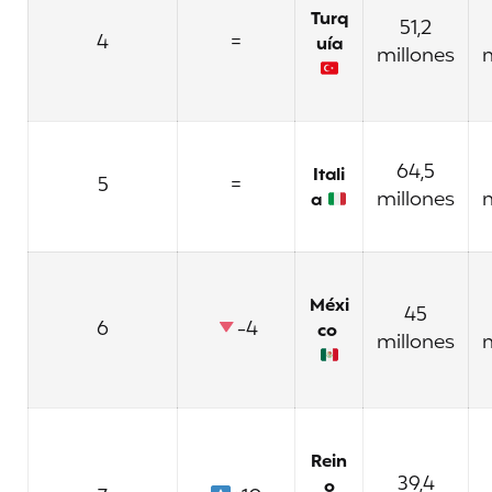
Turq
51,2
4
=
uía
millones
m
64,5
Itali
5
=
millones
m
a
Méxi
45
6
-4
co
millones
m
Rein
39,4
o